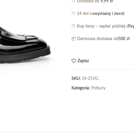
🤍 Dostawa od
9,99 zł
🤍 14 dni na
wymianę i zwrot
🤍 Kup teraz – zapłać później z
Pa
📦 Darmowa dostawa od
500 zł
Zapisz
SKU:
34-21VG
Kategoria:
Półbuty