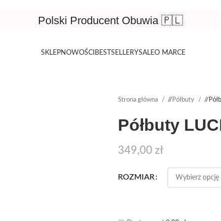
Polski Producent Obuwia 🇵🇱
SKLEP
NOWOŚCI
BESTSELLERY
SALE
O MARCE
Strona główna
/
Półbuty
/
Pół
Półbuty LUC
349,00
zł
ROZMIAR