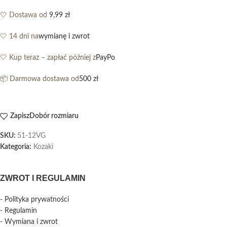
🤍 Dostawa od
9,99 zł
🤍 14 dni na
wymianę i zwrot
🤍 Kup teraz – zapłać później z
PayPo
📦 Darmowa dostawa od
500 zł
Zapisz
Dobór rozmiaru
SKU:
51-12VG
Kategoria:
Kozaki
ZWROT I REGULAMIN
- Polityka prywatności
- Regulamin
- Wymiana i zwrot