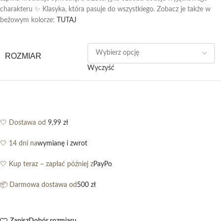
charakteru ✨ Klasyka, która pasuje do wszystkiego. Zobacz je także w
beżowym kolorze:
TUTAJ
ROZMIAR
Wyczyść
🤍 Dostawa od
9,99 zł
🤍 14 dni na
wymianę i zwrot
🤍 Kup teraz – zapłać później z
PayPo
📦 Darmowa dostawa od
500 zł