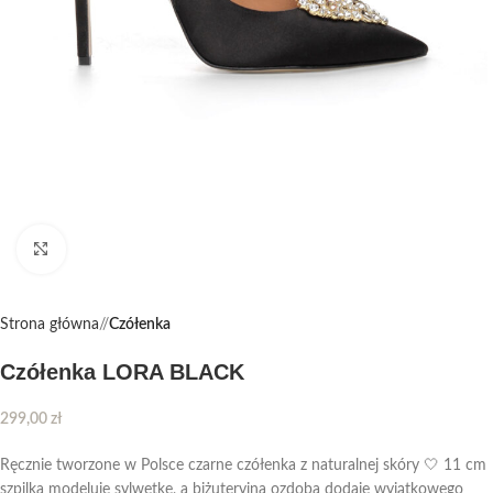
Kliknij, aby powiększyć
Strona główna
/
Czółenka
Czółenka LORA BLACK
299,00
zł
Ręcznie tworzone w Polsce czarne czółenka z naturalnej skóry 🤍 11 cm
szpilka modeluje sylwetkę, a biżuteryjna ozdoba dodaje wyjątkowego